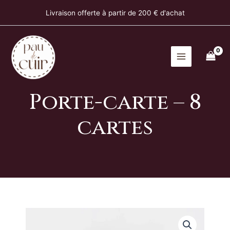
carte
Aller
Livraison offerte à partir de 200 € d'achat
-
au
8
contenu
cartes
Porte-carte – 8
cartes
quantité
de