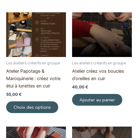
Ce
produit
a
plusieurs
variations.
Les
options
Les ateliers créatifs en groupe
Les ateliers créatifs en groupe
peuvent
Atelier Papotage &
Atelier créez vos boucles
être
Maroquinerie : créez votre
d’oreilles en cuir
choisies
étui à lunettes en cuir
40,00
€
sur
55,00
€
la
Ajouter au panier
page
Choix des options
du
produit