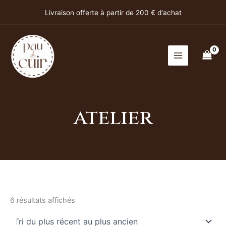
Trié
Aller
du
Livraison offerte à partir de 200 € d'achat
plus
au
récent
contenu
au
plus
ancien
atelier
6 résultats affichés