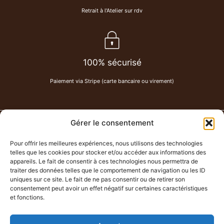
Retrait à l'Atelier sur rdv
100% sécurisé
Paiement via Stripe (carte bancaire ou virement)
Gérer le consentement
PAU DE CUIR
-
Maroquinerie
Pour offrir les meilleures expériences, nous utilisons des technologies
Chemin Lahitte à Serres-Castet
telles que les cookies pour stocker et/ou accéder aux informations des
07 80 62 58 86
appareils. Le fait de consentir à ces technologies nous permettra de
traiter des données telles que le comportement de navigation ou les ID
paudecuir@hotmail.com
uniques sur ce site. Le fait de ne pas consentir ou de retirer son
Atelier ouvert sur rendez-vous uniquement.
consentement peut avoir un effet négatif sur certaines caractéristiques
et fonctions.