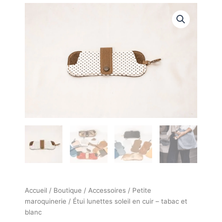
quantité
de
Étui
lunettes
soleil
en
cuir
-
tabac
et
blanc
Accueil
/
Boutique
/
Accessoires
/
Petite
maroquinerie
/ Étui lunettes soleil en cuir – tabac et
blanc