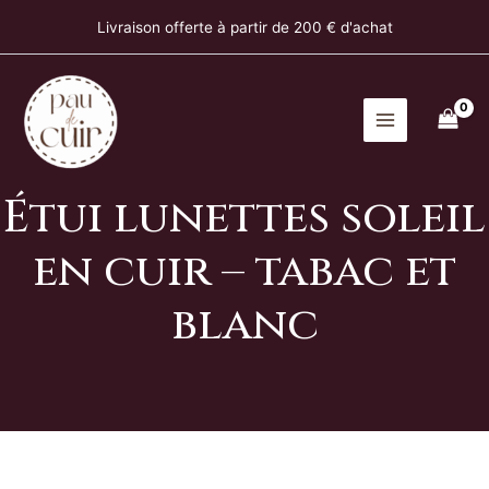
lunettes
Aller
Livraison offerte à partir de 200 € d'achat
soleil
au
en
contenu
cuir
-
tabac
et
blanc
Étui lunettes soleil
en cuir – tabac et
blanc