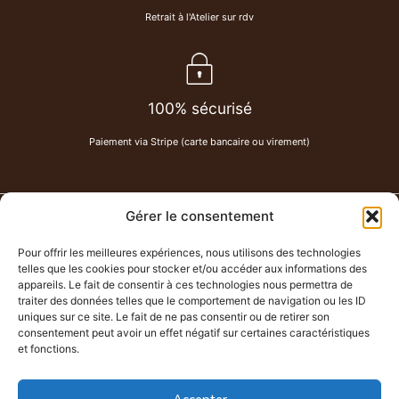
Retrait à l'Atelier sur rdv
100% sécurisé
Paiement via Stripe (carte bancaire ou virement)
Gérer le consentement
PAU DE CUIR
-
Maroquinerie
Pour offrir les meilleures expériences, nous utilisons des technologies
Chemin Lahitte à Serres-Castet
telles que les cookies pour stocker et/ou accéder aux informations des
07 80 62 58 86
appareils. Le fait de consentir à ces technologies nous permettra de
traiter des données telles que le comportement de navigation ou les ID
paudecuir@hotmail.com
uniques sur ce site. Le fait de ne pas consentir ou de retirer son
Atelier ouvert sur rendez-vous uniquement.
consentement peut avoir un effet négatif sur certaines caractéristiques
et fonctions.