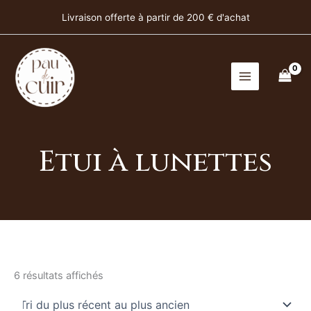
Trié
Aller
du
Livraison offerte à partir de 200 € d'achat
plus
au
récent
contenu
au
plus
ancien
Etui à lunettes
6 résultats affichés