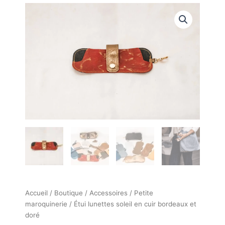
quantité
de
Étui
lunettes
soleil
en
cuir
bordeaux
et
doré
Accueil
/
Boutique
/
Accessoires
/
Petite
maroquinerie
/ Étui lunettes soleil en cuir bordeaux et
doré