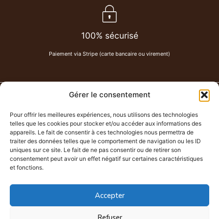
100% sécurisé
Paiement via Stripe (carte bancaire ou virement)
Gérer le consentement
PAU DE CUIR
-
Maroquinerie
Pour offrir les meilleures expériences, nous utilisons des technologies
Chemin Lahitte à Serres-Castet
telles que les cookies pour stocker et/ou accéder aux informations des
07 80 62 58 86
appareils. Le fait de consentir à ces technologies nous permettra de
traiter des données telles que le comportement de navigation ou les ID
paudecuir@hotmail.com
uniques sur ce site. Le fait de ne pas consentir ou de retirer son
Atelier ouvert sur rendez-vous uniquement.
consentement peut avoir un effet négatif sur certaines caractéristiques
et fonctions.
Accepter
Refuser