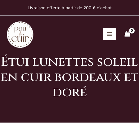
lunettes
Aller
Livraison offerte à partir de 200 € d'achat
soleil
au
en
contenu
cuir
bordeaux
et
doré
Étui lunettes soleil
en cuir bordeaux et
doré