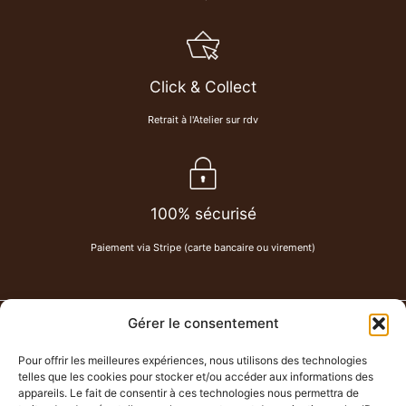
Click & Collect
Retrait à l'Atelier sur rdv
100% sécurisé
Paiement via Stripe (carte bancaire ou virement)
Gérer le consentement
PAU DE CUIR
-
Maroquinerie
Pour offrir les meilleures expériences, nous utilisons des technologies
Chemin Lahitte à Serres-Castet
telles que les cookies pour stocker et/ou accéder aux informations des
07 80 62 58 86
appareils. Le fait de consentir à ces technologies nous permettra de