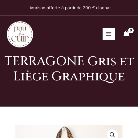
Gris
Aller
Livraison offerte à partir de 200 € d'achat
et
au
Liège
contenu
Graphique
TERRAGONE Gris et
Liège Graphique
quantité
de