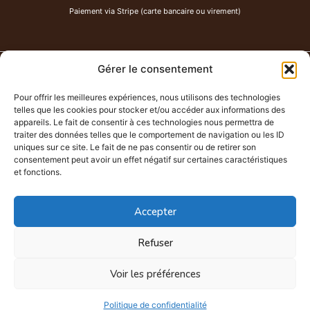
Paiement via Stripe (carte bancaire ou virement)
Gérer le consentement
PAU DE CUIR
-
Maroquinerie
Pour offrir les meilleures expériences, nous utilisons des technologies
Chemin Lahitte à Serres-Castet
telles que les cookies pour stocker et/ou accéder aux informations des
07 80 62 58 86
appareils. Le fait de consentir à ces technologies nous permettra de
traiter des données telles que le comportement de navigation ou les ID
paudecuir@hotmail.com
uniques sur ce site. Le fait de ne pas consentir ou de retirer son
Atelier ouvert sur rendez-vous uniquement.
consentement peut avoir un effet négatif sur certaines caractéristiques
et fonctions.
Accepter
Refuser
Mentions légales
Politique de confidentialité
Voir les préférences
CGV
Site réalisé en formation avec Ikoonos
Politique de confidentialité