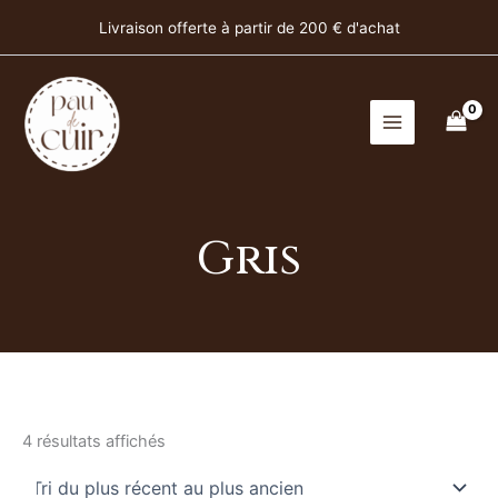
Trié
Aller
du
Livraison offerte à partir de 200 € d'achat
plus
au
récent
contenu
au
plus
ancien
Gris
4 résultats affichés